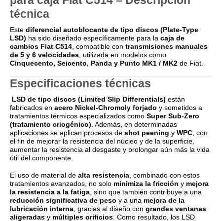
técnica
Este
diferencial autoblocante de tipo discos (Plate-Type
LSD)
ha sido diseñado específicamente para la
caja de
cambios Fiat C514
, compatible con
transmisiones manuales
de 5 y 6 velocidades
, utilizada en modelos como
Cinquecento, Seicento, Panda y Punto MK1 / MK2
de
Fiat
.
Especificaciones técnicas
LSD de tipo discos (Limited Slip Differentials)
están
fabricados en
acero Nickel-Chromoly forjado
y sometidos a
tratamientos térmicos especializados como
Super Sub-Zero
(tratamiento criogénico)
. Además, en determinadas
aplicaciones se aplican procesos de
shot peening
y
WPC
, con
el fin de mejorar la resistencia del núcleo y de la superficie,
aumentar la resistencia al desgaste y prolongar aún más la vida
útil del componente.
El uso de material de
alta resistencia
, combinado con estos
tratamientos avanzados, no solo
minimiza la fricción
y
mejora
la resistencia a la fatiga
, sino que también contribuye a una
reducción significativa de peso
y a una
mejora de la
lubricación interna
, gracias al diseño con
grandes ventanas
aligeradas
y
múltiples orificios
. Como resultado, los LSD