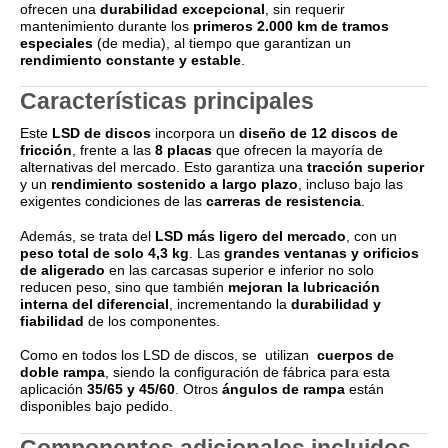
ofrecen una
durabilidad excepcional
, sin requerir
mantenimiento durante los
primeros 2.000 km de tramos
especiales
(de media), al tiempo que garantizan un
rendimiento constante y estable
.
Características principales
Este
LSD de discos
incorpora un
diseño de 12 discos de
fricción
, frente a las
8 placas
que ofrecen la mayoría de
alternativas del mercado. Esto garantiza una
tracción superior
y un
rendimiento sostenido a largo plazo
, incluso bajo las
exigentes condiciones de las
carreras de resistencia
.
Además, se trata del
LSD más ligero del mercado
, con un
peso total de solo 4,3 kg
. Las
grandes ventanas y orificios
de aligerado
en las carcasas superior e inferior no solo
reducen peso, sino que también
mejoran la lubricación
interna del diferencial
, incrementando la
durabilidad y
fiabilidad
de los componentes.
Como en todos los LSD de discos, se utilizan
cuerpos de
doble rampa
, siendo la configuración de fábrica para esta
aplicación
35/65 y 45/60
. Otros
ángulos de rampa
están
disponibles bajo pedido.
Componentes adicionales incluidos