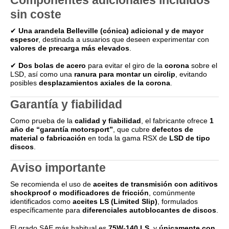
sin coste
✔
Una arandela Belleville (cónica) adicional y de mayor
espesor
, destinada a usuarios que deseen experimentar con
valores de precarga más elevados
.
✔
Dos bolas de acero
para evitar el giro de la
corona
sobre el
LSD, así como una
ranura para montar un circlip
, evitando
posibles
desplazamientos axiales de la corona
.
Garantía y fiabilidad
Como prueba de la
calidad y fiabilidad
, el fabricante ofrece
1
año de “garantía motorsport”
, que cubre
defectos de
material o fabricación
en toda la gama RSX de
LSD de tipo
discos
.
Aviso importante
Se recomienda el uso de
aceites de transmisión con aditivos
shockproof o modificadores de fricción
, comúnmente
identificados como
aceites LS (Limited Slip)
, formulados
específicamente para
diferenciales autoblocantes de discos
.
El grado SAE más habitual es
75W-140 LS
, y
únicamente con