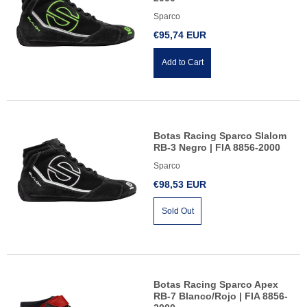
Sparco
€95,74 EUR
Add to Cart
Botas Racing Sparco Slalom
RB-3 Negro | FIA 8856-2000
Sparco
€98,53 EUR
Sold Out
Botas Racing Sparco Apex
RB-7 Blanco/Rojo | FIA 8856-