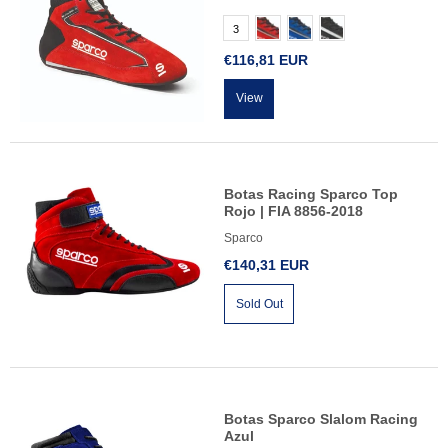
Rojo
Azul
Negro
3
€116,81 EUR
View
Botas Racing Sparco Top
Rojo | FIA 8856-2018
Sparco
€140,31 EUR
Sold Out
Botas Sparco Slalom Racing
Azul