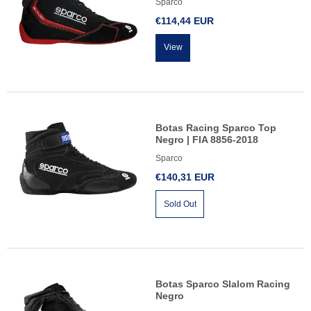
Sparco
€114,44 EUR
View
Botas Racing Sparco Top
Negro | FIA 8856-2018
Sparco
€140,31 EUR
Sold Out
Botas Sparco Slalom Racing
Negro