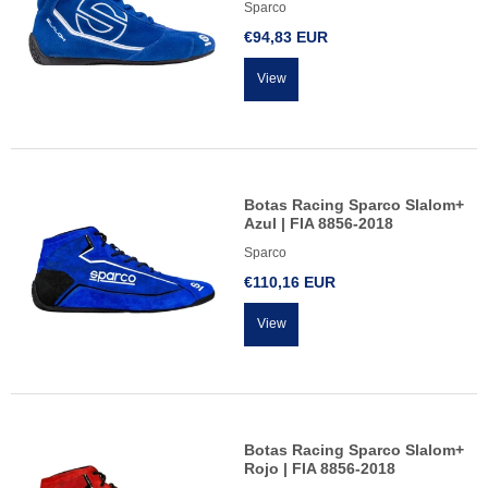
Sparco
€94,83 EUR
View
Botas Racing Sparco Slalom+
Azul | FIA 8856-2018
Sparco
€110,16 EUR
View
Botas Racing Sparco Slalom+
Rojo | FIA 8856-2018