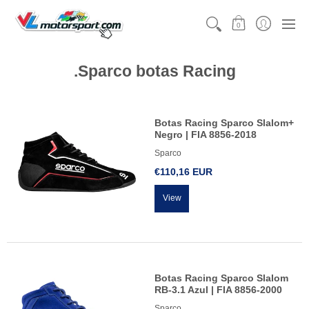
CATEGORÍAS
MOTORSPORT
KARTING
TEAMW
0
.Sparco botas Racing
Botas Racing Sparco Slalom+
Negro | FIA 8856-2018
Sparco
€110,16 EUR
View
Botas Racing Sparco Slalom
RB-3.1 Azul | FIA 8856-2000
Sparco