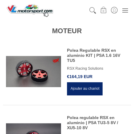
CATÉGORIES
MOTORSPORT
KARTING
MÉCAN
0
MOTEUR
Polea Regulable RSX en
aluminio KIT | PSA 1.6 16V
TU5
RSX Racing Solutions
€164,19 EUR
Ajouter au chariot
Polea regulable RSX en
aluminio | PSA TU3-5 8V /
XU5-10 8V