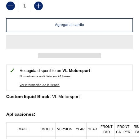
Cantidad
Agregar al carrito
Recogida disponible en
VL Motorsport
Normalmente está listo en 24 horas
Ver información de la tienda
Custom liquid Block:
VL Motorsport
Aplicaciones:
FRONT
FRONT
RE
MAKE
MODEL
VERSION
YEAR
YEAR
PAD
CALIPER
P