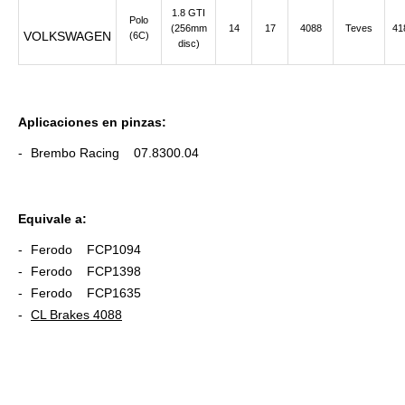
1.8 GTI
Polo
(256mm
14
17
4088
Teves
41
VOLKSWAGEN
(6C)
disc)
Aplicaciones en pinzas:
Brembo Racing 07.8300.04
Equivale a:
Ferodo FCP1094
Ferodo FCP1398
Ferodo FCP1635
CL Brakes 4088