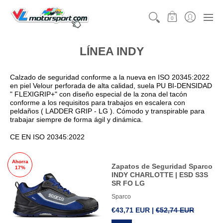
CATEGORÍAS
MOTORSPORT
KARTING
TEAMW
0
LÍNEA INDY
Calzado de seguridad conforme a la nueva en ISO 20345:2022
en piel Velour perforada de alta calidad, suela PU BI-DENSIDAD
" FLEXIGRIP+" con diseño especial de la zona del tacón
conforme a los requisitos para trabajos en escalera con
peldaños ( LADDER GRIP - LG ). Cómodo y transpirable para
trabajar siempre de forma ágil y dinámica.
CE EN ISO 20345:2022
Ahorra
Zapatos de Seguridad Sparco
17%
INDY CHARLOTTE | ESD S3S
SR FO LG
Sparco
€43,71 EUR |
€52,74 EUR