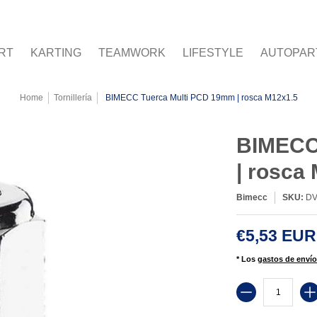
ORK
LIFESTYLE
AUTOPARTES
RSX
GASOLINA
RT
KARTING
TEAMWORK
LIFESTYLE
AUTOPAR
Home
Tornillería
BIMECC Tuerca Multi PCD 19mm | rosca M12x1.5
BIMECC
| rosca
Bimecc
SKU:
DV
€5,53 EUR
* Los
gastos de envío
Cantidad