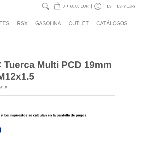
OUTLET
CATÁLOGOS
•
0
€0,00 EUR
ES
ES (€ EUR)
TES
RSX
GASOLINA
OUTLET
CATÁLOGOS
 Tuerca Multi PCD 19mm
 M12x1.5
6LE
 y los impuestos
se calculan en la pantalla de pagos