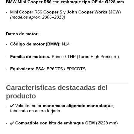
BMW Mini Cooper R56
con
embrague tipo OE de Ø228 mm
Mini Cooper R56
Cooper S
y
John Cooper Works (JCW)
(modelos aprox. 2006–2013)
Datos de motor:
Código de motor (BMW):
N14
Familia de motores:
Prince / THP (Turbo High Pressure)
Equivalente PSA:
EP6DTS / EP6CDTS
Características destacadas del
producto
✔️ Volante motor
monomasa aligerado monobloque
,
fabricado en acero forjado
✔️
Compatible con kits de embrague OEM
(Ø228 mm)