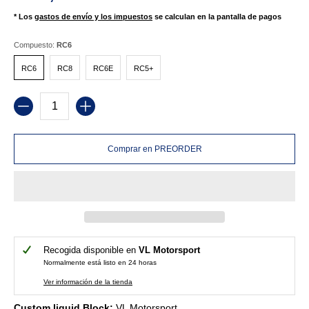
* Los
gastos de envío y los impuestos
se calculan en la pantalla de pagos
Compuesto:
RC6
RC6
RC8
RC6E
RC5+
RC6
RC8
RC6E
RC5+
Cantidad
Comprar en PREORDER
Recogida disponible en
VL Motorsport
Normalmente está listo en 24 horas
Ver información de la tienda
Custom liquid Block:
VL Motorsport