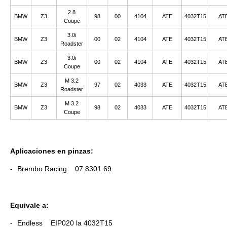
2.8
BMW
Z3
98
00
4104
ATE
4032T15
AT
Coupe
3.0i
BMW
Z3
00
02
4104
ATE
4032T15
AT
Roadster
3.0i
BMW
Z3
00
02
4104
ATE
4032T15
AT
Coupe
M 3.2
BMW
Z3
97
02
4033
ATE
4032T15
AT
Roadster
M 3.2
BMW
Z3
98
02
4033
ATE
4032T15
AT
Coupe
Aplicaciones en pinzas:
Brembo Racing 07.8301.69
Equivale a:
Endless EIP020 la 4032T15