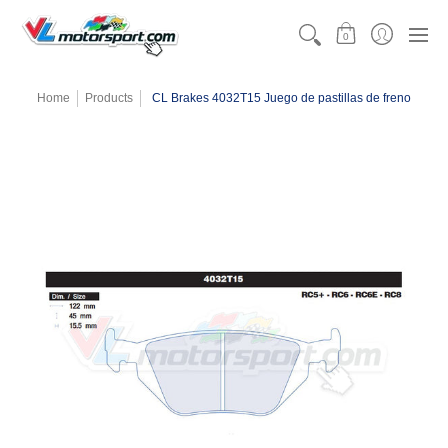
CATEGORÍAS
MOTORSPORT
KARTING
TEAMW
0
Home
Products
CL Brakes 4032T15 Juego de pastillas de freno