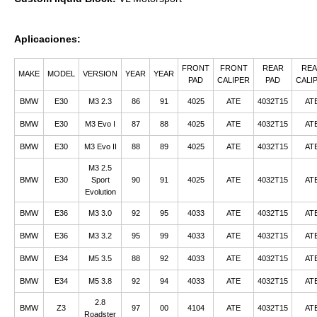
Aplicaciones:
FRONT
FRONT
REAR
RE
MAKE
MODEL
VERSION
YEAR
YEAR
PAD
CALIPER
PAD
CALI
BMW
E30
M3 2.3
86
91
4025
ATE
4032T15
AT
BMW
E30
M3 Evo I
87
88
4025
ATE
4032T15
AT
BMW
E30
M3 Evo II
88
89
4025
ATE
4032T15
AT
M3 2.5
BMW
E30
Sport
90
91
4025
ATE
4032T15
AT
Evolution
BMW
E36
M3 3.0
92
95
4033
ATE
4032T15
AT
BMW
E36
M3 3.2
95
99
4033
ATE
4032T15
AT
BMW
E34
M5 3.5
88
92
4033
ATE
4032T15
AT
BMW
E34
M5 3.8
92
94
4033
ATE
4032T15
AT
2.8
BMW
Z3
97
00
4104
ATE
4032T15
AT
Roadster