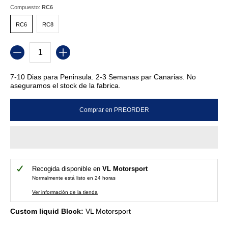
Compuesto:
RC6
RC6
RC8
RC6
RC8
Cantidad
7-10 Dias para Peninsula. 2-3 Semanas par Canarias. No
aseguramos el stock de la fabrica.
Comprar en PREORDER
Recogida disponible en
VL Motorsport
Normalmente está listo en 24 horas
Ver información de la tienda
Custom liquid Block:
VL Motorsport