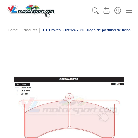
CATEGORÍAS
MOTORSPORT
KARTING
TEAMW
0
Home
Products
CL Brakes 5028W46T20 Juego de pastillas de freno