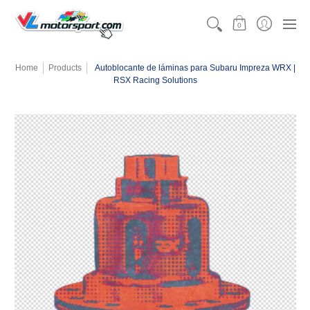
CATEGORÍAS
MOTORSPORT
KARTING
TEAMW
0
Home
Products
Autoblocante de láminas para Subaru Impreza WRX |
RSX Racing Solutions