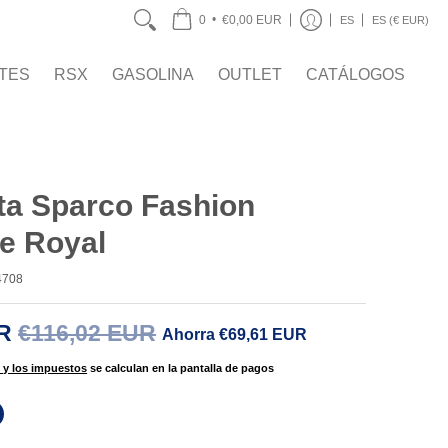
OUTLET
CATÁLOGOS
•
0
€0,00 EUR
ES
ES (€ EUR)
TES
RSX
GASOLINA
OUTLET
CATÁLOGOS
a Sparco Fashion
e Royal
4708
UR
€116,02 EUR
Ahorra
€69,61 EUR
 y los impuestos
se calculan en la pantalla de pagos