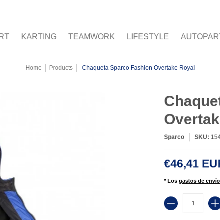
ORK
LIFESTYLE
AUTOPARTES
RSX
GASOLINA
RT
KARTING
TEAMWORK
LIFESTYLE
AUTOPAR
Home
Products
Chaqueta Sparco Fashion Overtake Royal
Chaquet
Overtak
Sparco
SKU:
15
€46,41 E
* Los
gastos de envío
Cantidad