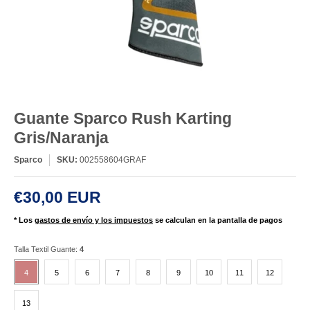
Guante Sparco Rush Karting
Gris/Naranja
Sparco
SKU:
002558604GRAF
€30,00 EUR
* Los
gastos de envío y los impuestos
se calculan en la pantalla de pagos
Talla Textil Guante:
4
4
5
6
7
8
9
10
11
12
4
5
6
7
8
9
10
11
12
13
13