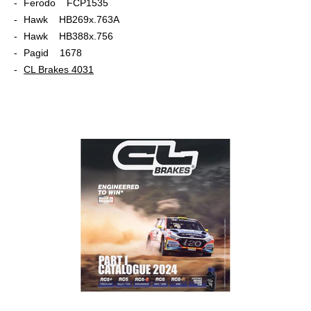
Ferodo FCP1535
Hawk HB269x.763A
Hawk HB388x.756
Pagid 1678
CL Brakes 4031