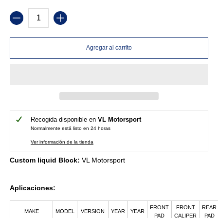
Cantidad
Agregar al carrito
Recogida disponible en
VL Motorsport
Normalmente está listo en 24 horas
Ver información de la tienda
Custom liquid Block:
VL Motorsport
Aplicaciones:
FRONT
FRONT
REAR
MAKE
MODEL
VERSION
YEAR
YEAR
PAD
CALIPER
PAD