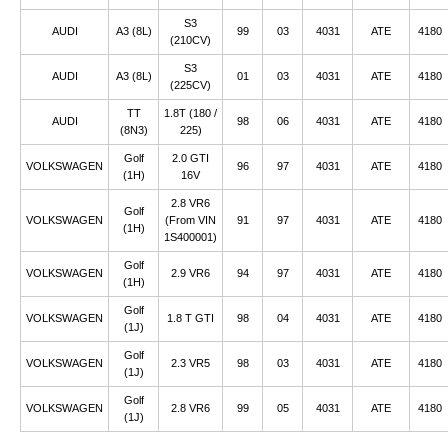
S3
AUDI
A3 (8L)
99
03
4031
ATE
4180
(210CV)
S3
AUDI
A3 (8L)
01
03
4031
ATE
4180
(225CV)
TT
1.8T (180 /
AUDI
98
06
4031
ATE
4180
(8N3)
225)
Golf
2.0 GTI
VOLKSWAGEN
96
97
4031
ATE
4180
(1H)
16V
2.8 VR6
Golf
VOLKSWAGEN
(From VIN
91
97
4031
ATE
4180
(1H)
1S400001)
Golf
VOLKSWAGEN
2.9 VR6
94
97
4031
ATE
4180
(1H)
Golf
VOLKSWAGEN
1.8 T GTI
98
04
4031
ATE
4180
(1J)
Golf
VOLKSWAGEN
2.3 VR5
98
03
4031
ATE
4180
(1J)
Golf
VOLKSWAGEN
2.8 VR6
99
05
4031
ATE
4180
(1J)