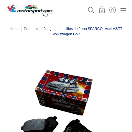
CATEGORÍAS
MOTORSPORT
KARTING
TEAMW
0
Home
Products
Juego de pastillas de freno SPARCO | Audi A3/TT
Volkswagen Golf