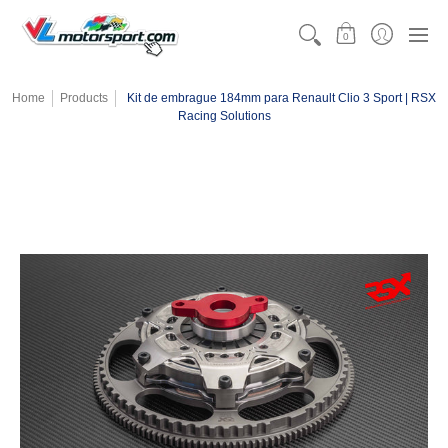
CATEGORÍAS
MOTORSPORT
KARTING
TEAMW
0
Home
Products
Kit de embrague 184mm para Renault Clio 3 Sport | RSX
Racing Solutions