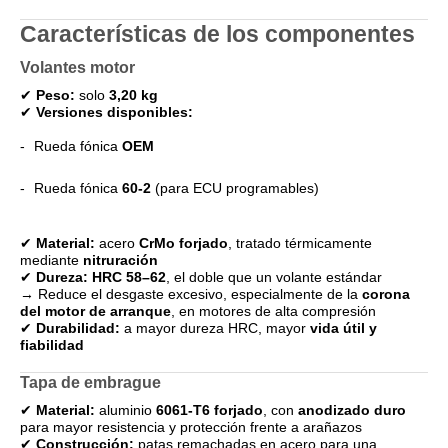
Características de los componentes
Volantes motor
✔
Peso:
solo
3,20 kg
✔
Versiones disponibles:
Rueda fónica
OEM
Rueda fónica
60-2
(para ECU programables)
✔
Material:
acero
CrMo forjado
, tratado térmicamente
mediante
nitruración
✔
Dureza:
HRC 58–62
, el doble que un volante estándar
→ Reduce el desgaste excesivo, especialmente de la
corona
del motor de arranque
, en motores de alta compresión
✔
Durabilidad:
a mayor dureza HRC, mayor
vida útil y
fiabilidad
Tapa de embrague
✔
Material:
aluminio
6061-T6 forjado
, con
anodizado duro
para mayor resistencia y protección frente a arañazos
✔
Construcción:
patas remachadas en acero para una