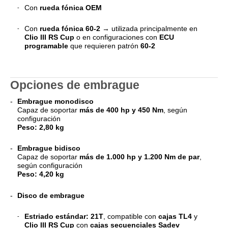
Con
rueda fónica OEM
Con
rueda fónica 60-2
→ utilizada principalmente en
Clio III RS Cup
o en configuraciones con
ECU
programable
que requieren patrón
60-2
Opciones de embrague
Embrague monodisco
Capaz de soportar
más de 400 hp y 450 Nm
, según
configuración
Peso:
2,80 kg
Embrague bidisco
Capaz de soportar
más de 1.000 hp y 1.200 Nm de par
,
según configuración
Peso:
4,20 kg
Disco de embrague
Estriado estándar:
21T
, compatible con
cajas TL4
y
Clio III RS Cup
con
cajas secuenciales Sadev