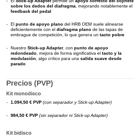
El
Stick-up Adapter
permite un
apoyo correcto del cojinete
sobre los dedos del diafragma
, mejorando notablemente el
feedback del pedal
El
punto de apoyo plano
del HRB OEM suele alinearse
deficientemente con el
diafragma plano
de las tapas de
embrague de competición, lo que genera un
tacto pobre
Nuestro
Stick-up Adapter
, con
punto de apoyo
redondeado
, mejora de forma significativa el
tacto y la
modulación
, algo crítico para una
salida suave desde
parado
Precios (PVP)
Kit monodisco
1.094,50 € PVP
(con separador y Stick-up Adapter)
984,50 € PVP
(sin separador ni Stick-up Adapter)
Kit bidisco